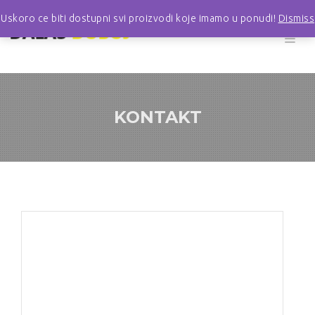
Uskoro ce biti dostupni svi proizvodi koje imamo u ponudi!
Dismiss
KONTAKT