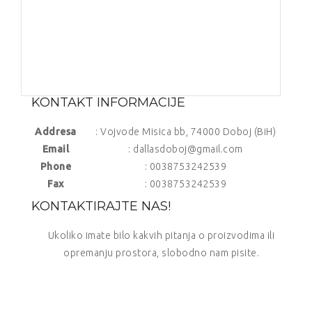
KONTAKT INFORMACIJE
Addresa
: Vojvode Misica bb, 74000 Doboj (BiH)
Email
: dallasdoboj@gmail.com
Phone
: 0038753242539
Fax
: 0038753242539
KONTAKTIRAJTE NAS!
Ukoliko imate bilo kakvih pitanja o proizvodima ili
opremanju prostora, slobodno nam pisite.