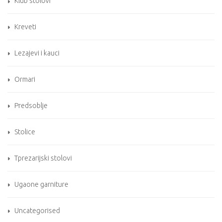
Klub stolovi
Kreveti
Lezajevi i kauci
Ormari
Predsoblje
Stolice
Tprezarijski stolovi
Ugaone garniture
Uncategorised