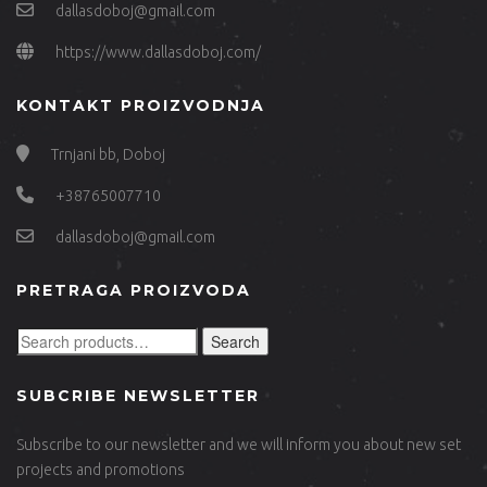
dallasdoboj@gmail.com
https://www.dallasdoboj.com/
KONTAKT PROIZVODNJA
Trnjani bb, Doboj
+38765007710
dallasdoboj@gmail.com
PRETRAGA PROIZVODA
Search
SUBCRIBE NEWSLETTER
Subscribe to our newsletter and we will inform you about new set
projects and promotions