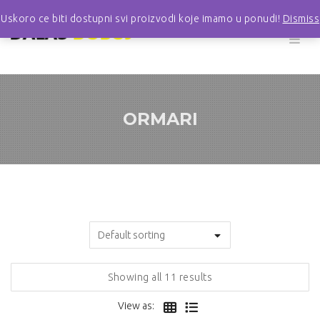
Uskoro ce biti dostupni svi proizvodi koje imamo u ponudi!
Dismiss
ORMARI
Showing all 11 results
View as: