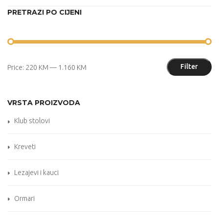
PRETRAZI PO CIJENI
M
M
Filter
Price:
220 KM
—
1.160 KM
pr
pr
VRSTA PROIZVODA
Klub stolovi
Kreveti
Lezajevi i kauci
Ormari