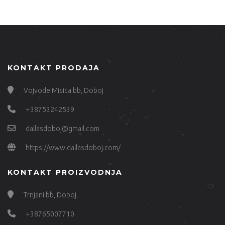
KONTAKT PRODAJA
Vojvode Misica bb, Doboj
+38753242539
dallasdoboj@gmail.com
https://www.dallasdoboj.com/
KONTAKT PROIZVODNJA
Trnjani bb, Doboj
+38765007710