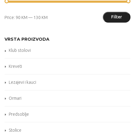
M
M
Filter
Price:
90 KM
—
130 KM
pr
pr
VRSTA PROIZVODA
Klub stolovi
Kreveti
Lezajevi i kauci
Ormari
Predsoblje
Stolice