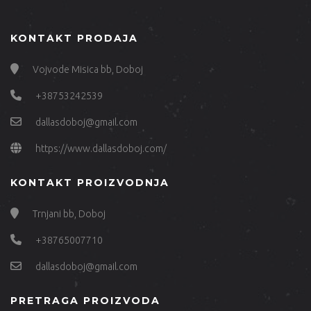
KONTAKT PRODAJA
Vojvode Misica bb, Doboj
+38753242539
dallasdoboj@gmail.com
https://www.dallasdoboj.com/
KONTAKT PROIZVODNJA
Trnjani bb, Doboj
+38765007710
dallasdoboj@gmail.com
PRETRAGA PROIZVODA