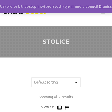
Uskoro ce biti dostupni svi proizvodi koje imamo u ponudi!
Dismiss
STOLICE
Showing all 2 results
View as: